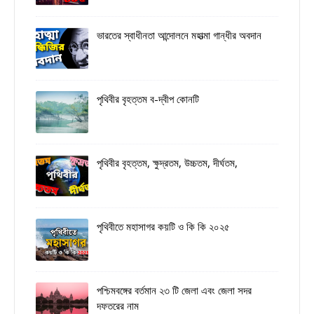
ভারতের স্বাধীনতা আন্দোলনে মহাত্মা গান্ধীর অবদান
পৃথিবীর বৃহত্তম ব-দ্বীপ কোনটি
পৃথিবীর বৃহত্তম, ক্ষুদ্রতম, উচ্চতম, দীর্ঘতম,
পৃথিবীতে মহাসাগর কয়টি ও কি কি ২০২৫
পশ্চিমবঙ্গের বর্তমান ২৩ টি জেলা এবং জেলা সদর
দফতরের নাম