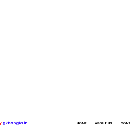
by
gkbangla.in
HOME
ABOUT US
CONT