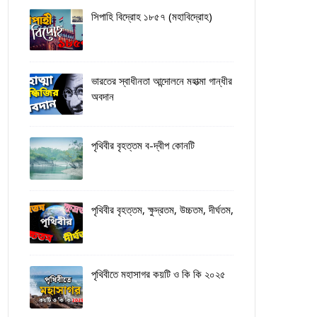
সিপাহি বিদ্রোহ ১৮৫৭ (মহাবিদ্রোহ)
ভারতের স্বাধীনতা আন্দোলনে মহাত্মা গান্ধীর
অবদান
পৃথিবীর বৃহত্তম ব-দ্বীপ কোনটি
পৃথিবীর বৃহত্তম, ক্ষুদ্রতম, উচ্চতম, দীর্ঘতম,
পৃথিবীতে মহাসাগর কয়টি ও কি কি ২০২৫