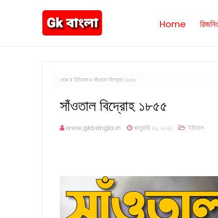
Home
রিজনিং
হোম
ইতিহাস
সাঁওতাল বিদ্রোহ ১৮৫৫
সাঁওতাল বিদ্রোহ ১৮৫৫
www.gkbangla.in
জানুয়ারি ২১, ২০২২
ইতিহাস