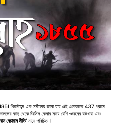
851 খ্রিস্টাব্দে এক সমীক্ষায় জানা যায় এই এলাকাতে 437 গ্রামে
ালদের কাছ থেকে জিনিস কেনার সময় বেশি ওজনের বাটখারা এবং
রাম বেচারাম নীতি'
নামে পরিচিত ।