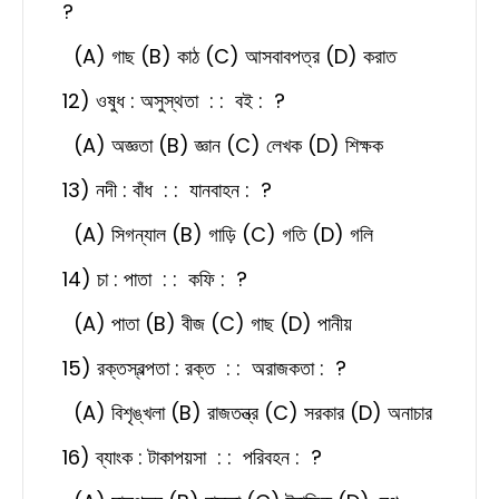
?
(A) গাছ (B) কাঠ (C) আসবাবপত্র (D) করাত
12) ওষুধ : অসুস্থতা : : বই : ?
(A) অজ্ঞতা (B) জ্ঞান (C) লেখক (D) শিক্ষক
13) নদী : বাঁধ : : যানবাহন : ?
(A) সিগন্যাল (B) গাড়ি (C) গতি (D) গলি
14) চা : পাতা : : কফি : ?
(A) পাতা (B) বীজ (C) গাছ (D) পানীয়
15) রক্তস্বল্পতা : রক্ত : : অরাজকতা : ?
(A) বিশৃঙ্খলা (B) রাজতন্ত্র (C) সরকার (D) অনাচার
16) ব্যাংক : টাকাপয়সা : : পরিবহন : ?