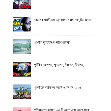
ভারতের স্বাধীনতা আন্দোলনে মহাত্মা গান্ধীর অবদান
পৃথিবীর বৃহত্তম ব-দ্বীপ কোনটি
পৃথিবীর বৃহত্তম, ক্ষুদ্রতম, উচ্চতম, দীর্ঘতম,
পৃথিবীতে মহাসাগর কয়টি ও কি কি ২০২৫
পশ্চিমবঙ্গের বর্তমান ২৩ টি জেলা এবং জেলা সদর