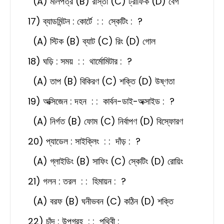
(A) মালপত্র (B) রাস্তা (C) ট্রাফিক (D) বেগ
17) ব্যাডমিন্টন : কোর্টে : : স্কেটিং : ?
(A) স্টিক (B) ব্যাট (C) রিং (D) গোল
18) ঘড়ি : সময় : : থার্মোমিটার : ?
(A) তাপ (B) বিকিরণ (C) শক্তি (D) উষ্ণতা
19) অক্সিজেন : দহন : : কার্বন-ডাই-অক্সাইড : ?
(A) নির্গত (B) ফোম (C) নির্বাপণ (D) বিস্ফোরণ
20) প্যাডেল : সাইক্লিং : : দাঁড় : ?
(A) গ্লাইডিং (B) সাফিং (C) স্কেটিং (D) রোয়িং
21) গলন : তরল : : হিমায়ন :
?
(A) বরফ (B) ঘনীভবন (C) কঠিন (D) শক্তি
22) চাঁদ : উপগ্রহ : : পৃথিবী :