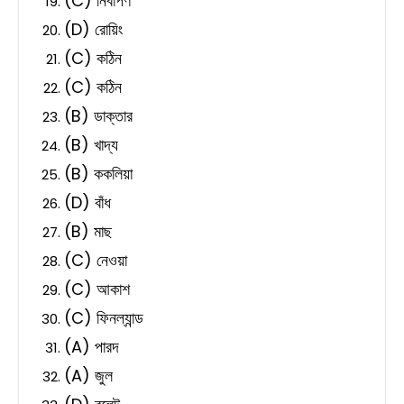
(C) নির্বাপণ
(D) রোয়িং
(C) কঠিন
(C) কঠিন
(B) ডাক্তার
(B) খাদ্য
(B) ককলিয়া
(D) বাঁধ
(B) মাছ
(C) নেওয়া
(C) আকাশ
(C) ফিনল্যান্ড
(A) পারদ
(A) জুল