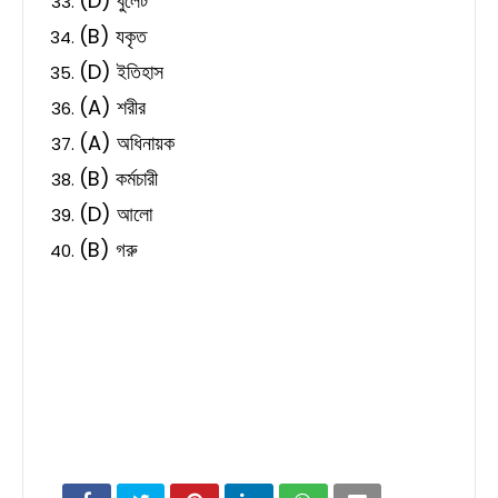
(D) বুলেট
(B) যকৃত
(D) ইতিহাস
(A) শরীর
(A) অধিনায়ক
(B) কর্মচারী
(D) আলো
(B) গরু