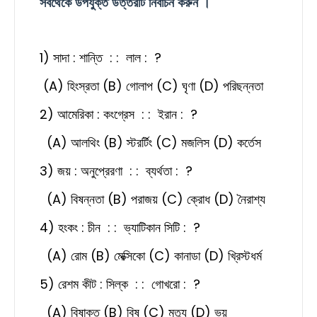
সবথেকে উপযুক্ত উত্তরটি নির্বাচন করুন ।
1) সাদা : শান্তি : : লাল : ?
(
A) হিংস্রতা (B) গোলাপ (C) ঘৃণা (D) পরিছন্নতা
2) আমেরিকা : কংগ্রেস : : ইরান : ?
(A) আলথিং (B) স্টরর্টিং (C) মজলিস (D) কর্তেস
3) জয় : অনুপ্রেরণা : : ব্যর্থতা : ?
(A) বিষন্নতা (B) পরাজয় (C) ক্রোধ (D) নৈরাশ্য
4) হংকং : চীন : : ভ্যাটিকান সিটি : ?
(A) রোম (B) মেক্সিকো (C) কানাডা (D) খ্রিস্টধর্ম
5) রেশম কীট : সিল্ক : : গোখরো : ?
(A) বিষাক্ত (B) বিষ (C) মৃত্যু (D) ভয়