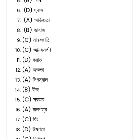
(B) বিষ
(D) ধ্বংস
(A) অভিজ্ঞতা
(B) জাহাজ
(C) মানবজাতি
(C) আত্মসমর্পণ
(D) করাত
(A) অজ্ঞতা
(A) সিগন্যাল
(B) বীজ
(C) সরকার
(A) মালপত্র
(C) রিং
(D) উষ্ণতা