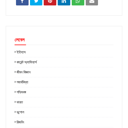
লেবেল
ইতিহাস
কারেন্ট অ্যাফিয়ার্স
জীবন বিজ্ঞান
পদার্থবিদ্যা
পশ্চিমবঙ্গ
ভারত
ভূগোল
রিজনিং