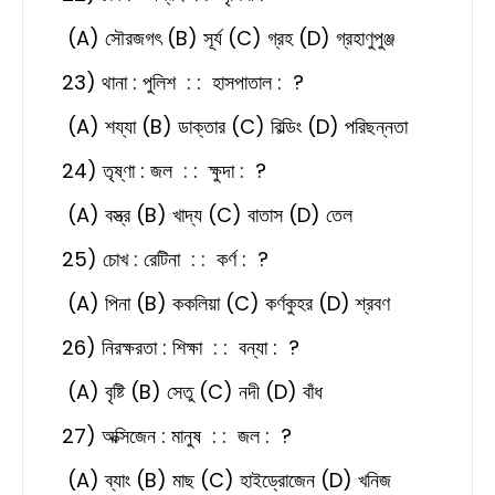
(A) সৌরজগৎ (B) সূর্য (C) গ্রহ (D) গ্রহাণুপুঞ্জ
23) থানা : পুলিশ : : হাসপাতাল : ?
(A) শয্যা (B) ডাক্তার (C) বিল্ডিং (D) পরিছন্নতা
24) তৃষ্ণা : জল : : ক্ষুদা : ?
(A) বস্ত্র (B) খাদ্য (C) বাতাস (D) তেল
25) চোখ : রেটিনা : : কর্ণ : ?
(A) পিনা (B) ককলিয়া (C) কর্ণকুহর (D) শ্রবণ
26) নিরক্ষরতা : শিক্ষা : : বন্যা : ?
(A) বৃষ্টি (B) সেতু (C) নদী (D) বাঁধ
27) অক্সিজেন : মানুষ : : জল : ?
(A) ব্যাং (B) মাছ (C) হাইড্রোজেন (D) খনিজ