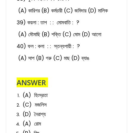
(A) কারিগর (B) কর্মচারী (C) জমিদার (D) মালিক
39) কয়লা : তাপ : : মোমবাতি : ?
(A) মৌমাছি (B) শক্তি (C) মোম (D) আলো
40) ফল : কলা : : স্তন্যপায়ী : ?
(A) সাপ (B) গরু (C) মাছ (D) ব্যাঙ
ANSWER
(A) হিংস্রতা
(C) মজলিস
(D) নৈরাশ্য
(A) রোম