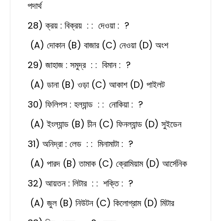
পদার্থ
28) ক্রয় : বিক্রয় : : দেওয়া :
?
(A) দোকান (B) বাজার (C) নেওয়া (D) অংশ
29) জাহাজ : সমুদ্র : : বিমান : ?
(A) ডানা (B) ওড়া (C) আকাশ (D) পাইলট
30) ফিলিপস : হল্যান্ড : : নোকিয়া : ?
(A) ইংল্যান্ড (B) চীন (C) ফিনল্যান্ড (D) সুইডেন
31) অনিদ্রা : লেড : : মিনামাটা : ?
(A) পারদ (B) তামাক (C) ক্রোমিয়াম (D) আর্সেনিক
32) আয়তন : লিটার : : শক্তি : ?
(A) জুল (B) নিউটন (C) কিলোগ্রাম (D) মিটার