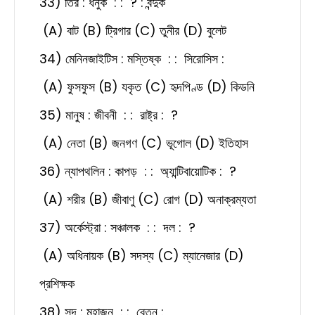
33) তির : ধনুক : : ? : বন্দুক
(A) বাট (B) ট্রিগার (C) তুনীর (D) বুলেট
34) মেনিনজাইটিস : মস্তিষ্ক : : সিরোসিস :
(A) ফুসফুস (B) যকৃত (C) হৃদপিণ্ড (D) কিডনি
35) মানুষ : জীবনী : : রাষ্ট্র : ?
(A) নেতা (B) জনগণ (C) ভূগোল (D) ইতিহাস
36) ন্যাপথলিন : কাপড় : : অ্যান্টিবায়োটিক : ?
(A) শরীর (B) জীবাণু (C) রোগ (D) অনাক্রম্যতা
37) অর্কেস্ট্রা : সঞ্চালক : : দল : ?
(A) অধিনায়ক (B) সদস্য (C) ম্যানেজার (D)
প্রশিক্ষক
38) সুদ : মহাজন : : বেতন :