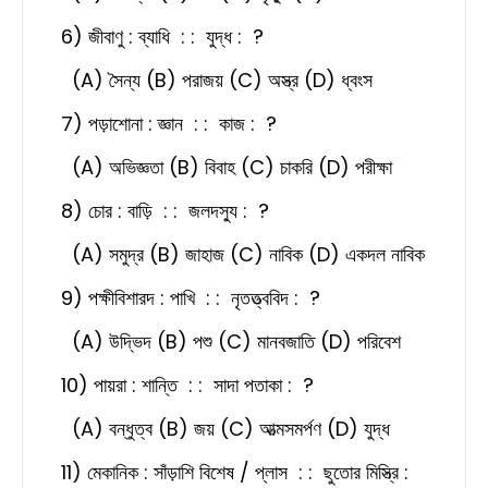
6) জীবাণু : ব্যাধি : : যুদ্ধ : ?
(A) সৈন্য (B) পরাজয় (C) অস্ত্র (D) ধ্বংস
7) পড়াশোনা : জ্ঞান : : কাজ : ?
(A) অভিজ্ঞতা (B) বিবাহ (C) চাকরি (D) পরীক্ষা
8) চোর : বাড়ি : : জলদস্যু : ?
(A) সমুদ্র (B) জাহাজ (C) নাবিক (D) একদল নাবিক
9) পক্ষীবিশারদ : পাখি : : নৃতত্ত্ববিদ : ?
(A) উদ্ভিদ (B) পশু (C) মানবজাতি (D) পরিবেশ
10) পায়রা : শান্তি : : সাদা পতাকা : ?
(A) বন্ধুত্ব (B) জয় (C) আত্মসমর্পণ (D) যুদ্ধ
11) মেকানিক : সাঁড়াশি বিশেষ / প্লাস : : ছুতোর মিস্ত্রি :