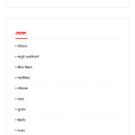
লেবেল
ইতিহাস
কারেন্ট অ্যাফিয়ার্স
জীবন বিজ্ঞান
পদার্থবিদ্যা
পশ্চিমবঙ্গ
ভারত
ভূগোল
রিজনিং
সংবাদ